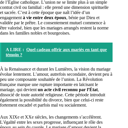
de l’Église catholique. L’union ne se limite plus à un simple
contrat civil ou familial : elle prend une dimension spirituelle
et sacrée. C’est à cette époque que naît l’idée d’un
engagement
à vie entre deux époux
, bénie par Dieu et
validée par le prêtre. Le consentement mutuel commence à
être valorisé, bien que les mariages arrangés restent la norme
dans les familles nobles et bourgeoises.
A LIRE :
Quel cadeau offrir aux mariés en tant que
témoin ?
À la Renaissance et durant les Lumières, la vision du mariage
évolue lentement. L’amour, autrefois secondaire, devient peu à
peu une composante souhaitée de l’union. La Révolution
française marque une rupture importante en laïcisant le
mariage, qui devient
un acte civil reconnu par l’État
,
dissocié de toute autorité religieuse. Cette période introduit
également la possibilité du divorce, bien que celui-ci reste
fortement encadré et parfois mal vu socialement.
Aux XIXe et XXe siècles, les changements s’accélèrent.
L’égalité entre les sexes progresse, influençant le rôle des
époux au sein du couple. Le mariage d’amour devient la