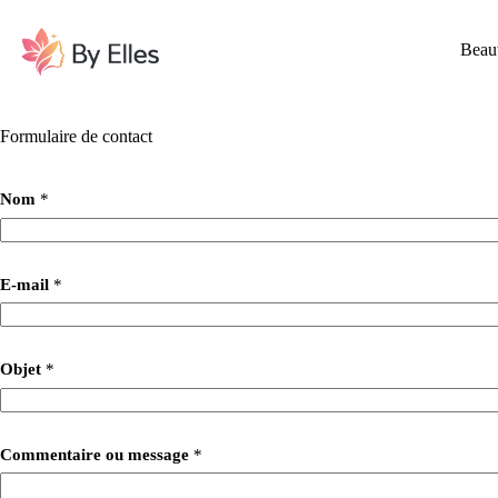
Passer
au
contenu
Beau
Formulaire de contact
o
Nom
*
u
m
e
s
s
E-mail
*
a
g
e
N
Objet
*
o
m
Commentaire ou message
*