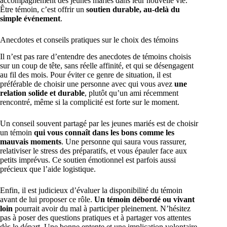
accompagnement des jeunes mariés dans leur nouvelle vie.
Être témoin, c’est offrir un
soutien durable, au-delà du
simple événement
.
Anecdotes et conseils pratiques sur le choix des témoins
Il n’est pas rare d’entendre des anecdotes de témoins choisis
sur un coup de tête, sans réelle affinité, et qui se désengagent
au fil des mois. Pour éviter ce genre de situation, il est
préférable de choisir une personne avec qui vous avez
une
relation solide et durable
, plutôt qu’un ami récemment
rencontré, même si la complicité est forte sur le moment.
Un conseil souvent partagé par les jeunes mariés est de choisir
un témoin
qui vous connaît dans les bons comme les
mauvais moments
. Une personne qui saura vous rassurer,
relativiser le stress des préparatifs, et vous épauler face aux
petits imprévus. Ce soutien émotionnel est parfois aussi
précieux que l’aide logistique.
Enfin, il est judicieux d’évaluer la disponibilité du témoin
avant de lui proposer ce rôle.
Un témoin débordé ou vivant
loin
pourrait avoir du mal à participer pleinement. N’hésitez
pas à poser des questions pratiques et à partager vos attentes
dès le départ. Une bonne entente et une implication volontaire