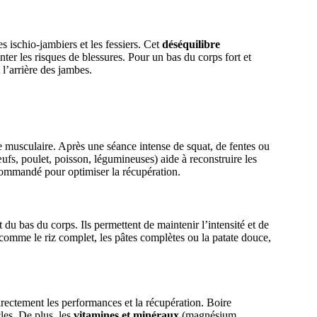
es ischio-jambiers et les fessiers. Cet
déséquilibre
ter les risques de blessures. Pour un bas du corps fort et
 l’arrière des jambes.
ce musculaire. Après une séance intense de squat, de fentes ou
ufs, poulet, poisson, légumineuses) aide à reconstruire les
ecommandé pour optimiser la récupération.
 du bas du corps. Ils permettent de maintenir l’intensité et de
s comme le riz complet, les pâtes complètes ou la patate douce,
irectement les performances et la récupération. Boire
les. De plus, les
vitamines et minéraux
(magnésium,