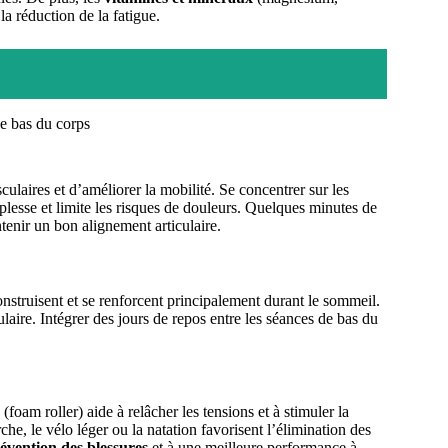
la réduction de la fatigue.
ce bas du corps
ulaires et d’améliorer la mobilité. Se concentrer sur les
uplesse et limite les risques de douleurs. Quelques minutes de
nir un bon alignement articulaire.
nstruisent et se renforcent principalement durant le sommeil.
aire. Intégrer des jours de repos entre les séances de bas du
am roller) aide à relâcher les tensions et à stimuler la
he, le vélo léger ou la natation favorisent l’élimination des
évention des blessures
et à une meilleure performance à