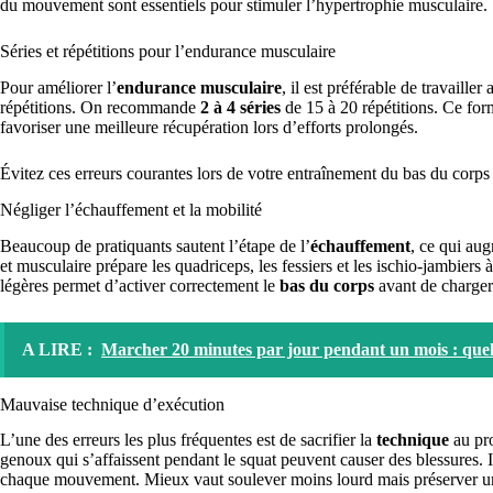
du mouvement sont essentiels pour stimuler l’hypertrophie musculaire.
Séries et répétitions pour l’endurance musculaire
Pour améliorer l’
endurance musculaire
, il est préférable de travaill
répétitions. On recommande
2 à 4 séries
de 15 à 20 répétitions. Ce form
favoriser une meilleure récupération lors d’efforts prolongés.
Évitez ces erreurs courantes lors de votre entraînement du bas du corps
Négliger l’échauffement et la mobilité
Beaucoup de pratiquants sautent l’étape de l’
échauffement
, ce qui au
et musculaire prépare les quadriceps, les fessiers et les ischio-jambiers à
légères permet d’activer correctement le
bas du corps
avant de charger
A LIRE :
Marcher 20 minutes par jour pendant un mois : quels
Mauvaise technique d’exécution
L’une des erreurs les plus fréquentes est de sacrifier la
technique
au pro
genoux qui s’affaissent pendant le squat peuvent causer des blessures. Il
chaque mouvement. Mieux vaut soulever moins lourd mais préserver un