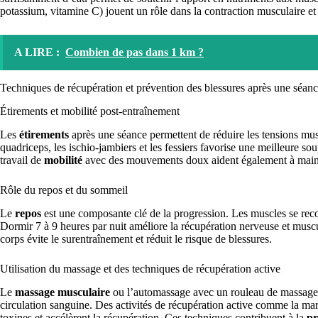
potassium, vitamine C) jouent un rôle dans la contraction musculaire et 
A LIRE :
Combien de pas dans 1 km ?
Techniques de récupération et prévention des blessures après une séan
Étirements et mobilité post-entraînement
Les
étirements
après une séance permettent de réduire les tensions musc
quadriceps, les ischio-jambiers et les fessiers favorise une meilleure so
travail de
mobilité
avec des mouvements doux aident également à mainte
Rôle du repos et du sommeil
Le
repos
est une composante clé de la progression. Les muscles se reco
Dormir 7 à 9 heures par nuit améliore la récupération nerveuse et muscul
corps évite le surentraînement et réduit le risque de blessures.
Utilisation du massage et des techniques de récupération active
Le
massage musculaire
ou l’automassage avec un rouleau de massage (fo
circulation sanguine. Des activités de récupération active comme la marc
toxines et accélèrent la récupération. Ces techniques contribuent à la
pr