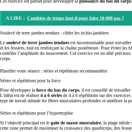
Cet exercice est parfait pour développer la
puissance du bas du corps
A LIRE :
Combien de temps faut-il pour faire 10 000 pas ?
Soulevé de terre jambes tendues : cibler les ischio-jambiers
Le
soulevé de terre jambes tendues
est incontournable pour travailler l
et les fessiers, tout en renforçant la chaîne postérieure. Pour éviter les bl
contrôler l’amplitude du mouvement. Cet exercice est un allié précieux po
corps.
Planifier votre séance : séries et répétitions recommandées
Séries et répétitions pour la force
Pour développer la
force du bas du corps
, il est conseillé de travaill
L’idéal est de réaliser
4 à 6 séries
de 4 à 6 répétitions sur des exercices
type de travail stimule les fibres musculaires profondes et améliore la p
Séries et répétitions pour l’hypertrophie
Si l’objectif principal est le
gain de masse musculaire
, la plage idéale
cette zone permet de maximiser la croissance des quadriceps, des fessier