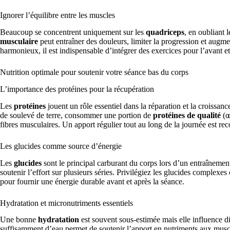
Ignorer l’équilibre entre les muscles
Beaucoup se concentrent uniquement sur les
quadriceps
, en oubliant l
musculaire
peut entraîner des douleurs, limiter la progression et augmen
harmonieux, il est indispensable d’intégrer des exercices pour l’avant et
Nutrition optimale pour soutenir votre séance bas du corps
L’importance des protéines pour la récupération
Les
protéines
jouent un rôle essentiel dans la réparation et la croissan
de soulevé de terre, consommer une portion de
protéines de qualité
(œ
fibres musculaires. Un apport régulier tout au long de la journée est r
Les glucides comme source d’énergie
Les
glucides
sont le principal carburant du corps lors d’un entraînement
soutenir l’effort sur plusieurs séries. Privilégiez les glucides complexe
pour fournir une énergie durable avant et après la séance.
Hydratation et micronutriments essentiels
Une bonne
hydratation
est souvent sous-estimée mais elle influence d
suffisamment d’eau permet de soutenir l’apport en nutriments aux musc