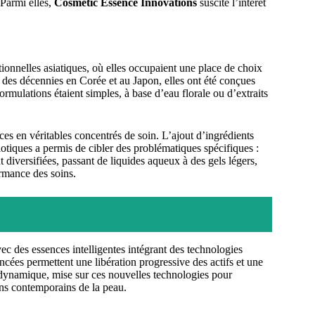
 Parmi elles,
Cosmetic Essence Innovations
suscite l’intérêt
ionnelles asiatiques, où elles occupaient une place de choix
s des décennies en Corée et au Japon, elles ont été conçues
ormulations étaient simples, à base d’eau florale ou d’extraits
es en véritables concentrés de soin. L’ajout d’ingrédients
iotiques a permis de cibler des problématiques spécifiques :
t diversifiées, passant de liquides aqueux à des gels légers,
rmance des soins.
ec des essences intelligentes intégrant des technologies
ées permettent une libération progressive des actifs et une
 dynamique, mise sur ces nouvelles technologies pour
ins contemporains de la peau.