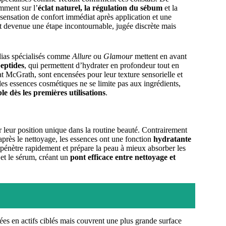
amment sur l’
éclat naturel, la régulation du sébum
et la
 sensation de confort immédiat après application et une
st devenue une étape incontournable, jugée discrète mais
édias spécialisés comme
Allure
ou
Glamour
mettent en avant
peptides
, qui permettent d’hydrater en profondeur tout en
t McGrath, sont encensées pour leur texture sensorielle et
les essences cosmétiques ne se limite pas aux ingrédients,
le dès les premières utilisations
.
r leur position unique dans la routine beauté. Contrairement
 après le nettoyage, les essences ont une fonction
hydratante
e pénètre rapidement et prépare la peau à mieux absorber les
 et le sérum, créant un
pont efficace entre nettoyage et
s en actifs ciblés mais couvrent une plus grande surface