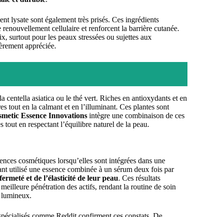
t lysate sont également très prisés. Ces ingrédients
 renouvellement cellulaire et renforcent la barrière cutanée.
ix, surtout pour les peaux stressées ou sujettes aux
ièrement appréciée.
a centella asiatica ou le thé vert. Riches en antioxydants et en
es tout en la calmant et en l’illuminant. Ces plantes sont
metic Essence Innovations
intègre une combinaison de ces
s tout en respectant l’équilibre naturel de la peau.
sences cosmétiques lorsqu’elles sont intégrées dans une
ant utilisé une essence combinée à un sérum deux fois par
fermeté et de l’élasticité de leur peau
. Ces résultats
eilleure pénétration des actifs, rendant la routine de soin
t lumineux.
 spécialisés comme Reddit confirment ces constats. De