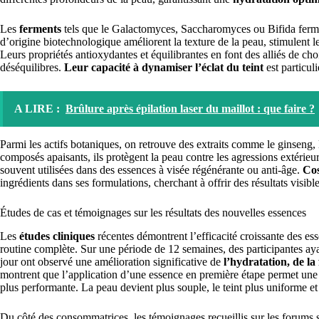
Les
ferments
tels que le Galactomyces, Saccharomyces ou Bifida fermen
d’origine biotechnologique améliorent la texture de la peau, stimulent le
Leurs propriétés antioxydantes et équilibrantes en font des alliés de cho
déséquilibres.
Leur capacité à dynamiser l’éclat du teint
est particul
A LIRE :
Brûlure après épilation laser du maillot : que faire ?
Parmi les actifs botaniques, on retrouve des extraits comme le ginseng, l
composés apaisants, ils protègent la peau contre les agressions extérieur
souvent utilisées dans des essences à visée régénérante ou anti-âge.
Cos
ingrédients dans ses formulations, cherchant à offrir des résultats visible
Études de cas et témoignages sur les résultats des nouvelles essences
Les
études cliniques
récentes démontrent l’efficacité croissante des es
routine complète. Sur une période de 12 semaines, des participantes ay
jour ont observé une amélioration significative de
l’hydratation, de la 
montrent que l’application d’une essence en première étape permet une m
plus performante. La peau devient plus souple, le teint plus uniforme e
Du côté des consommatrices, les témoignages recueillis sur les forums