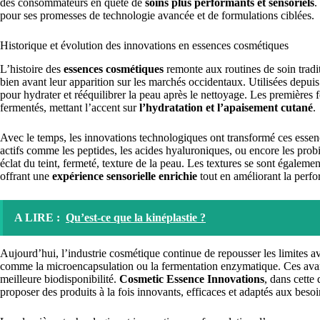
des consommateurs en quête de
soins plus performants et sensoriels
.
pour ses promesses de technologie avancée et de formulations ciblées.
Historique et évolution des innovations en essences cosmétiques
L’histoire des
essences cosmétiques
remonte aux routines de soin tradit
bien avant leur apparition sur les marchés occidentaux. Utilisées depui
pour hydrater et rééquilibrer la peau après le nettoyage. Les premières f
fermentés, mettant l’accent sur
l’hydratation et l’apaisement cutané
.
Avec le temps, les innovations technologiques ont transformé ces essenc
actifs comme les peptides, les acides hyaluroniques, ou encore les prob
éclat du teint, fermeté, texture de la peau. Les textures se sont égalemen
offrant une
expérience sensorielle enrichie
tout en améliorant la perfo
A LIRE :
Qu’est-ce que la kinéplastie ?
Aujourd’hui, l’industrie cosmétique continue de repousser les limites av
comme la microencapsulation ou la fermentation enzymatique. Ces avanc
meilleure biodisponibilité.
Cosmetic Essence Innovations
, dans cette
proposer des produits à la fois innovants, efficaces et adaptés aux beso