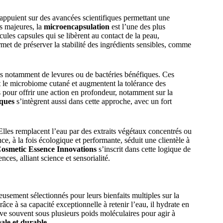
appuient sur des avancées scientifiques permettant une
es majeures, la
microencapsulation
est l’une des plus
ules capsules qui se libèrent au contact de la peau,
met de préserver la stabilité des ingrédients sensibles, comme
us notamment de levures ou de bactéries bénéfiques. Ces
nt le microbiome cutané et augmentent la tolérance des
pour offrir une action en profondeur, notamment sur la
iques
s’intègrent aussi dans cette approche, avec un fort
 Elles remplacent l’eau par des extraits végétaux concentrés ou
ce, à la fois écologique et performante, séduit une clientèle à
osmetic Essence Innovations
s’inscrit dans cette logique de
ces, alliant science et sensorialité.
usement sélectionnés pour leurs bienfaits multiples sur la
âce à sa capacité exceptionnelle à retenir l’eau, il hydrate en
ouve souvent sous plusieurs poids moléculaires pour agir à
ale et durable
.