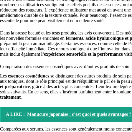
nombreuses utilisatrices soulignent les effets positifs des essences, not
réduction des rougeurs. L’expérience utilisateur met aussi en avant une
amélioration durable de la texture cutanée. Pour beaucoup, l’essence e
essentielle pour une peau visiblement en meilleure santé.
Dans la presse beauté et les tests produits, les avis convergent. Des m
les nouvelles formules enrichies en
ferments, acide hyaluronique et 
préparant la peau au maquillage. Certaines essences, comme celle de Pa
leur efficacité immédiate. Ces retours soulignent que l’innovation dans 
mais inclut également
l’expérience sensorielle et la performance visib
Comparaison des essences cosmétiques avec d’autres produits de soin
Les
essences cosmétiques
se distinguent des autres produits de soin pa
aux toniques, dont le rôle principal est de rééquilibrer le pH de la peau
et préparatrice
, grâce à des actifs plus concentrés. Leur texture légèr
soins suivants. En ce sens, elles s’insèrent parfaitement entre le tonique
traitement
.
A LIRE :
Manucure japonaise : c’est quoi et quels avantages ?
Comparées aux sérums, les essences sont généralement moins concentrée