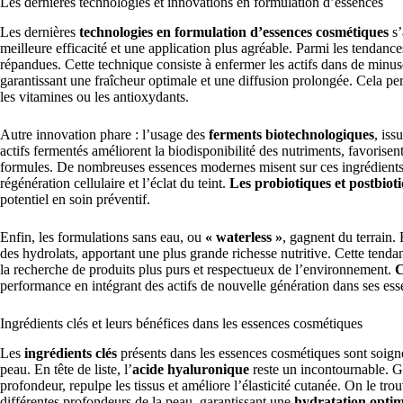
Les dernières technologies et innovations en formulation d’essences
Les dernières
technologies en formulation d’essences cosmétiques
s’
meilleure efficacité et une application plus agréable. Parmi les tendanc
répandues. Cette technique consiste à enfermer les actifs dans de minusc
garantissant une fraîcheur optimale et une diffusion prolongée. Cela per
les vitamines ou les antioxydants.
Autre innovation phare : l’usage des
ferments biotechnologiques
, iss
actifs fermentés améliorent la biodisponibilité des nutriments, favorise
formules. De nombreuses essences modernes misent sur ces ingrédients 
régénération cellulaire et l’éclat du teint.
Les probiotiques et postbiot
potentiel en soin préventif.
Enfin, les formulations sans eau, ou
« waterless »
, gagnent du terrain.
des hydrolats, apportant une plus grande richesse nutritive. Cette tendan
la recherche de produits plus purs et respectueux de l’environnement.
C
performance en intégrant des actifs de nouvelle génération dans ses essen
Ingrédients clés et leurs bénéfices dans les essences cosmétiques
Les
ingrédients clés
présents dans les essences cosmétiques sont soigne
peau. En tête de liste, l’
acide hyaluronique
reste un incontournable. Gr
profondeur, repulpe les tissus et améliore l’élasticité cutanée. On le tr
différentes profondeurs de la peau, garantissant une
hydratation optim