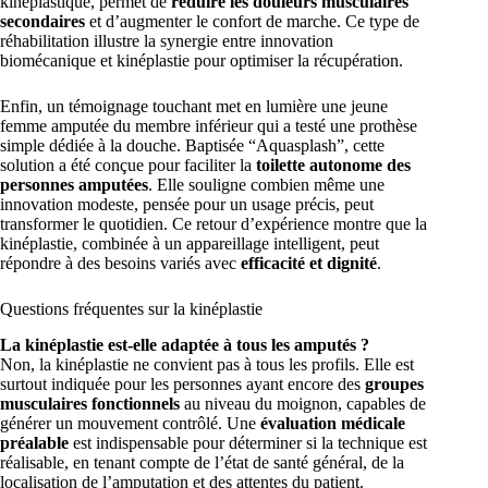
kinéplastique, permet de
réduire les douleurs musculaires
secondaires
et d’augmenter le confort de marche. Ce type de
réhabilitation illustre la synergie entre innovation
biomécanique et kinéplastie pour optimiser la récupération.
Enfin, un témoignage touchant met en lumière une jeune
femme amputée du membre inférieur qui a testé une prothèse
simple dédiée à la douche. Baptisée “Aquasplash”, cette
solution a été conçue pour faciliter la
toilette autonome des
personnes amputées
. Elle souligne combien même une
innovation modeste, pensée pour un usage précis, peut
transformer le quotidien. Ce retour d’expérience montre que la
kinéplastie, combinée à un appareillage intelligent, peut
répondre à des besoins variés avec
efficacité et dignité
.
Questions fréquentes sur la kinéplastie
La kinéplastie est-elle adaptée à tous les amputés ?
Non, la kinéplastie ne convient pas à tous les profils. Elle est
surtout indiquée pour les personnes ayant encore des
groupes
musculaires fonctionnels
au niveau du moignon, capables de
générer un mouvement contrôlé. Une
évaluation médicale
préalable
est indispensable pour déterminer si la technique est
réalisable, en tenant compte de l’état de santé général, de la
localisation de l’amputation et des attentes du patient.