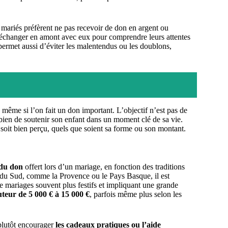
s mariés préfèrent ne pas recevoir de don en argent ou
e d’échanger en amont avec eux pour comprendre leurs attentes
permet aussi d’éviter les malentendus ou les doublons,
, même si l’on fait un don important. L’objectif n’est pas de
 bien de soutenir son enfant dans un moment clé de sa vie.
e soit bien perçu, quels que soient sa forme ou son montant.
 du don
offert lors d’un mariage, en fonction des traditions
s du Sud, comme la Provence ou le Pays Basque, il est
de mariages souvent plus festifs et impliquant une grande
teur de 5 000 € à 15 000 €
, parfois même plus selon les
 plutôt encourager
les cadeaux pratiques ou l’aide