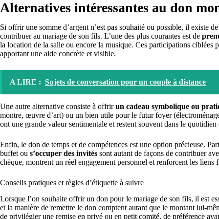
Alternatives intéressantes au don mon
Si offrir une somme d’argent n’est pas souhaité ou possible, il existe 
contribuer au mariage de son fils. L’une des plus courantes est de
prend
la location de la salle ou encore la musique. Ces participations ciblées p
apportant une aide concrète et visible.
A LIRE :
Sujets de conversation pour un couple à distance
Une autre alternative consiste à offrir
un cadeau symbolique ou prat
montre, œuvre d’art) ou un bien utile pour le futur foyer (électroménag
ont une grande valeur sentimentale et restent souvent dans le quotidi
Enfin, le don de temps et de compétences est une option précieuse. Partic
buffet ou
s’occuper des invités
sont autant de façons de contribuer ave
chèque, montrent un réel engagement personnel et renforcent les liens 
Conseils pratiques et règles d’étiquette à suivre
Lorsque l’on souhaite offrir un don pour le mariage de son fils, il est ess
et la manière de remettre le don comptent autant que le montant lui-même
de privilégier une remise en privé ou en petit comité, de préférence ava