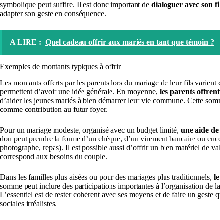
symbolique peut suffire. Il est donc important de
dialoguer avec son fi
adapter son geste en conséquence.
A LIRE :
Quel cadeau offrir aux mariés en tant que témoin ?
Exemples de montants typiques à offrir
Les montants offerts par les parents lors du mariage de leur fils varient
permettent d’avoir une idée générale. En moyenne,
les parents offrent
d’aider les jeunes mariés à bien démarrer leur vie commune. Cette somme
comme contribution au futur foyer.
Pour un mariage modeste, organisé avec un budget limité,
une aide de 
don peut prendre la forme d’un chèque, d’un virement bancaire ou encor
photographe, repas). Il est possible aussi d’offrir un bien matériel de
correspond aux besoins du couple.
Dans les familles plus aisées ou pour des mariages plus traditionnels,
l
somme peut inclure des participations importantes à l’organisation de 
L’essentiel est de rester cohérent avec ses moyens et de faire un geste q
sociales irréalistes.