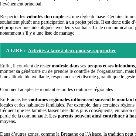
l’événement principal.
Respecter
les volontés du couple
est une règle de base. Certains futur
souhaitent plutôt une participation à un projet précis. Il est donc util
et proposer une aide alignée avec leurs souhaits. Cette communication 
notamment s’il y a une liste de mariage.
A LIRE :
Activités à faire à deux pour se rapprocher
Enfin, il convient de rester
modeste dans ses propos et ses intentions
montrer sa générosité ou de prendre le contrôle de l’organisation, mais
Une attitude bienveillante, respectueuse et discrète garantit que le gest
Comment adapter le montant selon les coutumes régionales
En France,
les coutumes régionales influencent souvent le montant
locales et des habitudes familiales. Par exemple, dans certaines région
fréquent que les familles fassent des dons plus conséquents, en raison 
partie de la communauté.
Les parents peuvent ainsi contribuer à hau
moyens.
Dans d’autres zones, comme la Bretagne ou l’Alsace, la tradition peut