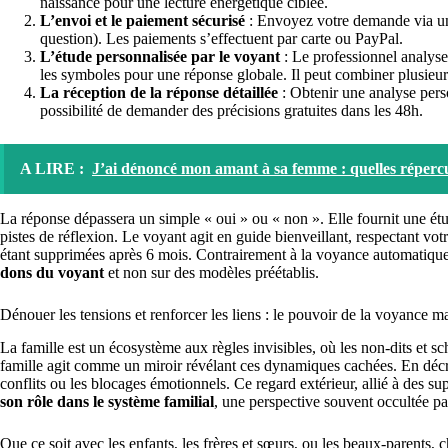
naissance pour une lecture énergétique ciblée.
L’envoi et le paiement sécurisé
: Envoyez votre demande via un s
question). Les paiements s’effectuent par carte ou PayPal.
L’étude personnalisée par le voyant
: Le professionnel analyse 
les symboles pour une réponse globale. Il peut combiner plusieu
La réception de la réponse détaillée
: Obtenir une analyse pers
possibilité de demander des précisions gratuites dans les 48h.
A LIRE :
J’ai dénoncé mon amant à sa femme : quelles réperc
La réponse dépassera un simple « oui » ou « non ». Elle fournit une étu
pistes de réflexion. Le voyant agit en guide bienveillant, respectant votre
étant supprimées après 6 mois. Contrairement à la voyance automatiqu
dons du voyant
et non sur des modèles préétablis.
Dénouer les tensions et renforcer les liens : le pouvoir de la voyance ma
La famille est un écosystème aux règles invisibles, où les non-dits et s
famille agit comme un miroir révélant ces dynamiques cachées. En décryp
conflits ou les blocages émotionnels. Ce regard extérieur, allié à des 
son rôle dans le système familial
, une perspective souvent occultée pa
Que ce soit avec les enfants, les frères et sœurs, ou les beaux-parents, 