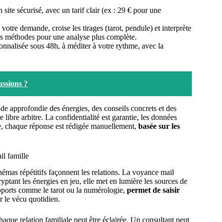
ite sécurisé, avec un tarif clair (ex : 29 € pour une
votre demande, croise les tirages (tarot, pendule) et interprète
rs méthodes pour une analyse plus complète.
onnalisée sous 48h, à méditer à votre rythme, avec la
ussions ?
de approfondie des énergies, des conseils concrets et des
 libre arbitre. La confidentialité est garantie, les données
e, chaque réponse est rédigée manuellement,
basée sur les
il famille
chémas répétitifs façonnent les relations. La voyance mail
tant les énergies en jeu, elle met en lumière les sources de
supports comme le tarot ou la numérologie,
permet de saisir
r le vécu quotidien.
chaque relation familiale peut être éclairée. Un consultant peut