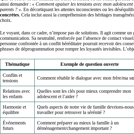
ainsi demander :
« Comment apaiser les tensions avec mon adolescent 
parents ? »
. En décortiquant les attentes inconscientes ou les déséquili
concrètes
. Cela inclut aussi la compréhension des héritages transgénér
choix.
Le voyant, dans ce cadre, n’impose pas de solutions. Il agit comme un g
communication. Sa neutralité, renforcée par l’absence de contact visue
personne confrontée à un conflit héréditaire pourrait recevoir des conseil
phrases de déprogrammation pour rompre les loyautés invisibles. L’objec
Thématique
Exemple de question ouverte
Conflits et
Comment rétablir le dialogue avec mon frère/ma sœ
tensions
Relations avec
Quelles sont les clés pour mieux comprendre mon
les enfants
adolescent et l’aider ?
Harmonie et
Quels aspects de notre vie de famille devrions-nous
équilibre
travailler pour retrouver la sérénité ?
Événements
Comment préparer au mieux la famille à un
futurs
déménagement/changement important ?