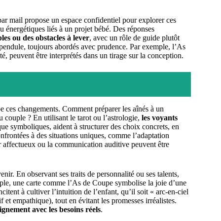
ar mail propose un espace confidentiel pour explorer ces
ou énergétiques liés à un projet bébé. Des réponses
les ou des obstacles à lever
, avec un rôle de guide plutôt
e pendule, toujours abordés avec prudence. Par exemple, l’As
é, peuvent être interprétés dans un tirage sur la conception.
ipe ces changements. Comment préparer les aînés à un
ouple ? En utilisant le tarot ou l’astrologie,
les voyants
que symboliques, aident à structurer des choix concrets, en
confrontées à des situations uniques, comme l’adaptation
er affectueux ou la communication auditive peuvent être
nir. En observant ses traits de personnalité ou ses talents,
ple, une carte comme l’As de Coupe symbolise la joie d’une
itent à cultiver l’intuition de l’enfant, qu’il soit « arc-en-ciel
f et empathique), tout en évitant les promesses irréalistes.
lignement avec les besoins réels
.