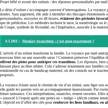
Projet bébé et avenir des enfants : des réponses personnalisées par mail
Le désir d’enfant s’accompagne souvent d’interrogations. La voyance p
doutes. Sans jugement, elle aide à identifier des blocages émotionnels 
personnalisées, envoyées en 48 heures,
éclairent des périodes favorab
que de prédiction. Les méthodes incluent le tarot, la numérologie ou l
de Coupe, symbole de fécondité, ou l’Impératrice, associée à la maternit
A LIRE :
Monkey branching : c’est quoi exactement ?
L’arrivée d’un enfant transforme la famille. La voyance par mail antic
nouveau frère ou une nouvelle sœur ? Comment préserver l’équilibre du c
offrent des pistes pour anticiper ces transitions
. Les réponses, bien 
laissant place au libre arbitre. Cela s’adresse notamment aux familles 
relationnelle en cas de handicap maternel, où des conseils sur le touch
proposés.
La voyance éclaire aussi le chemin de vie d’un enfant, sans figer son ave
elle guide les parents vers un accompagnement épanouissant. Par exem
future naissance. Ces interprétations, nuancées, restent ouvertes. Elles inc
» (associé à l’espoir après une perte) ou « indigo » (décrit comme intuiti
L’objectif est d’offrir des clés pour
renforcer les liens familiaux, en a