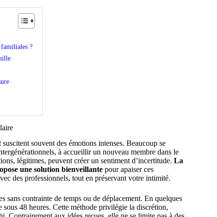
familiales ?
ille
sure
laire
nt suscitent souvent des émotions intenses. Beaucoup se
 intergénérationnels, à accueillir un nouveau membre dans le
ations, légitimes, peuvent créer un sentiment d’incertitude.
La
pose une solution bienveillante
pour apaiser ces
vec des professionnels, tout en préservant votre intimité.
ses sans contrainte de temps ou de déplacement. En quelques
e sous 48 heures. Cette méthode privilégie la discrétion,
hi. Contrairement aux idées reçues, elle ne se limite pas à des