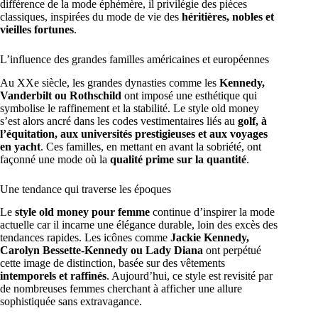
différence de la mode éphémère, il privilégie des pièces
classiques, inspirées du mode de vie des
héritières, nobles et
vieilles fortunes
.
L’influence des grandes familles américaines et européennes
Au XXe siècle, les grandes dynasties comme les
Kennedy,
Vanderbilt ou Rothschild
ont imposé une esthétique qui
symbolise le raffinement et la stabilité. Le style old money
s’est alors ancré dans les codes vestimentaires liés au
golf, à
l’équitation, aux universités prestigieuses et aux voyages
en yacht
. Ces familles, en mettant en avant la sobriété, ont
façonné une mode où la
qualité prime sur la quantité
.
Une tendance qui traverse les époques
Le
style old money pour femme
continue d’inspirer la mode
actuelle car il incarne une élégance durable, loin des excès des
tendances rapides. Les icônes comme
Jackie Kennedy,
Carolyn Bessette-Kennedy ou Lady Diana
ont perpétué
cette image de distinction, basée sur des vêtements
intemporels et raffinés
. Aujourd’hui, ce style est revisité par
de nombreuses femmes cherchant à afficher une allure
sophistiquée sans extravagance.