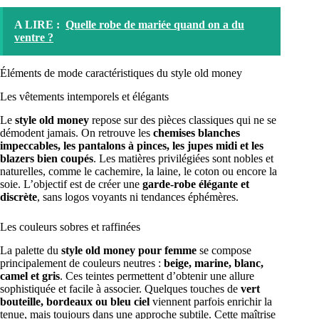
A LIRE :
Quelle robe de mariée quand on a du
ventre ?
Éléments de mode caractéristiques du style old money
Les vêtements intemporels et élégants
Le
style old money
repose sur des pièces classiques qui ne se
démodent jamais. On retrouve les
chemises blanches
impeccables, les pantalons à pinces, les jupes midi et les
blazers bien coupés
. Les matières privilégiées sont nobles et
naturelles, comme le cachemire, la laine, le coton ou encore la
soie. L’objectif est de créer une
garde-robe élégante et
discrète
, sans logos voyants ni tendances éphémères.
Les couleurs sobres et raffinées
La palette du
style old money pour femme
se compose
principalement de couleurs neutres :
beige, marine, blanc,
camel et gris
. Ces teintes permettent d’obtenir une allure
sophistiquée et facile à associer. Quelques touches de
vert
bouteille, bordeaux ou bleu ciel
viennent parfois enrichir la
tenue, mais toujours dans une approche subtile. Cette maîtrise