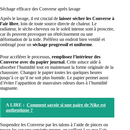
Séchage efficace des Converse après lavage
Après le lavage, il est crucial de
laisser sécher les Converse à
l’air libre
, loin de toute source directe de chaleur. Le
radiateur, le sèche-cheveux ou le soleil intense sont à proscrire,
car ils peuvent provoquer un rétrécissement ou une
déformation de la toile. Préférez un endroit bien ventilé et
ombragé pour un
séchage progressif et uniforme
.
Pour accélérer le processus,
remplissez l’intérieur des
Converse avec du papier journal
. Cette astuce aide à
absorber l’humidité tout en maintenant la forme originale de la
chaussure. Changez le papier toutes les quelques heures
jusqu’à ce qu’il ne soit plus humide. Le papier permet aussi
d’éviter l’apparition de mauvaises odeurs dues à l’humidité
stagnante.
A LIRE :
Comment savoir si une paire de Nike est
authentique ?
Suspendez les Converse par les talons à l’aide de pinces ou
posez-les sur une serviette propre, en veillant à ce que l’air