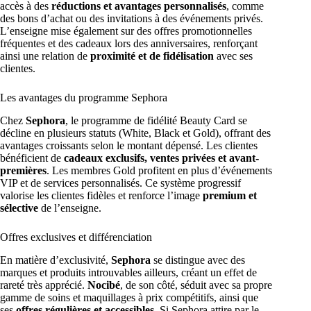
accès à des
réductions et avantages personnalisés
, comme
des bons d’achat ou des invitations à des événements privés.
L’enseigne mise également sur des offres promotionnelles
fréquentes et des cadeaux lors des anniversaires, renforçant
ainsi une relation de
proximité et de fidélisation
avec ses
clientes.
Les avantages du programme Sephora
Chez
Sephora
, le programme de fidélité Beauty Card se
décline en plusieurs statuts (White, Black et Gold), offrant des
avantages croissants selon le montant dépensé. Les clientes
bénéficient de
cadeaux exclusifs, ventes privées et avant-
premières
. Les membres Gold profitent en plus d’événements
VIP et de services personnalisés. Ce système progressif
valorise les clientes fidèles et renforce l’image
premium et
sélective
de l’enseigne.
Offres exclusives et différenciation
En matière d’exclusivité,
Sephora
se distingue avec des
marques et produits introuvables ailleurs, créant un effet de
rareté très apprécié.
Nocibé
, de son côté, séduit avec sa propre
gamme de soins et maquillages à prix compétitifs, ainsi que
ses
offres régulières et accessibles
. Si Sephora attire par le