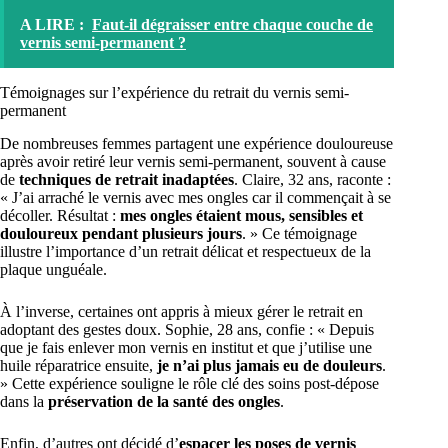
A LIRE :
Faut-il dégraisser entre chaque couche de
vernis semi-permanent ?
Témoignages sur l’expérience du retrait du vernis semi-
permanent
De nombreuses femmes partagent une expérience douloureuse
après avoir retiré leur vernis semi-permanent, souvent à cause
de
techniques de retrait inadaptées
. Claire, 32 ans, raconte :
« J’ai arraché le vernis avec mes ongles car il commençait à se
décoller. Résultat :
mes ongles étaient mous, sensibles et
douloureux pendant plusieurs jours
. » Ce témoignage
illustre l’importance d’un retrait délicat et respectueux de la
plaque unguéale.
À l’inverse, certaines ont appris à mieux gérer le retrait en
adoptant des gestes doux. Sophie, 28 ans, confie : « Depuis
que je fais enlever mon vernis en institut et que j’utilise une
huile réparatrice ensuite,
je n’ai plus jamais eu de douleurs
.
» Cette expérience souligne le rôle clé des soins post-dépose
dans la
préservation de la santé des ongles
.
Enfin, d’autres ont décidé d’
espacer les poses de vernis