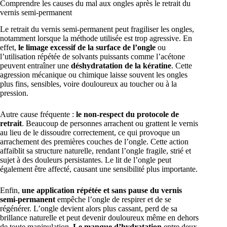
Comprendre les causes du mal aux ongles après le retrait du
vernis semi-permanent
Le retrait du vernis semi-permanent peut fragiliser les ongles,
notamment lorsque la méthode utilisée est trop agressive. En
effet,
le limage excessif de la surface de l’ongle
ou
l’utilisation répétée de solvants puissants comme l’acétone
peuvent entraîner une
déshydratation de la kératine
. Cette
agression mécanique ou chimique laisse souvent les ongles
plus fins, sensibles, voire douloureux au toucher ou à la
pression.
Autre cause fréquente :
le non-respect du protocole de
retrait
. Beaucoup de personnes arrachent ou grattent le vernis
au lieu de le dissoudre correctement, ce qui provoque un
arrachement des premières couches de l’ongle. Cette action
affaiblit sa structure naturelle, rendant l’ongle fragile, strié et
sujet à des douleurs persistantes. Le lit de l’ongle peut
également être affecté, causant une sensibilité plus importante.
Enfin,
une application répétée et sans pause du vernis
semi-permanent
empêche l’ongle de respirer et de se
régénérer. L’ongle devient alors plus cassant, perd de sa
brillance naturelle et peut devenir douloureux même en dehors
de toute manipulation.
Le manque d’hydratation
entre deux