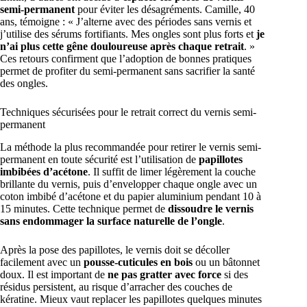
semi-permanent
pour éviter les désagréments. Camille, 40
ans, témoigne : « J’alterne avec des périodes sans vernis et
j’utilise des sérums fortifiants. Mes ongles sont plus forts et
je
n’ai plus cette gêne douloureuse après chaque retrait
. »
Ces retours confirment que l’adoption de bonnes pratiques
permet de profiter du semi-permanent sans sacrifier la santé
des ongles.
Techniques sécurisées pour le retrait correct du vernis semi-
permanent
La méthode la plus recommandée pour retirer le vernis semi-
permanent en toute sécurité est l’utilisation de
papillotes
imbibées d’acétone
. Il suffit de limer légèrement la couche
brillante du vernis, puis d’envelopper chaque ongle avec un
coton imbibé d’acétone et du papier aluminium pendant 10 à
15 minutes. Cette technique permet de
dissoudre le vernis
sans endommager la surface naturelle de l’ongle
.
Après la pose des papillotes, le vernis doit se décoller
facilement avec un
pousse-cuticules en bois
ou un bâtonnet
doux. Il est important de
ne pas gratter avec force
si des
résidus persistent, au risque d’arracher des couches de
kératine. Mieux vaut replacer les papillotes quelques minutes