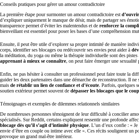
Conseils pratiques pour gérer un amour contradictoire
La première étape pour surmonter un amour contradictoire est
d’ouvrir
d’expliquer uniquement le manque de désir, mais de partager ses émotion
transparence permet d’éviter les malentendus et de
renforcer la compli
bienveillant est essentiel pour poser les bases d’une compréhension mut
Ensuite, il peut être utile d’explorer sa propre intimité de manière ind
corps, identifier ses blocages ou redécouvrir ses envies peut aider à
dév
la méditation, du yoga ou même la thérapie individuelle sont des piste
apprenant à mieux se connaître
, on peut faire émerger une sexualité
Enfin, ne pas hésiter à consulter un professionnel peut faire toute la 
guider les deux partenaires dans une démarche de reconstruction. Il ne 
mais
de rétablir un lien de confiance et d’écoute
. Parfois, quelques 
soutien extérieur permet souvent de
dépasser les blocages que le coup
Témoignages et exemples de dilemmes relationnels similaires
De nombreuses personnes témoignent de leur difficulté à concilier amour
spécialisés. Sur Reddit, certains expliquent ressentir une profonde affe
blocage dès qu’il s’agit d’intimité physique
. L’un d’eux confie : « J
envie d’être en couple ou intime avec elle ». Ces récits soulignent un po
provoque un grand mal-être intérieur.