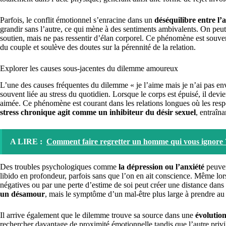
Parfois, le conflit émotionnel s’enracine dans un
déséquilibre entre l’
grandir sans l’autre, ce qui mène à des sentiments ambivalents. On peu
soutien, mais ne pas ressentir d’élan corporel. Ce phénomène est souvent 
du couple et soulève des doutes sur la pérennité de la relation.
Explorer les causes sous-jacentes du dilemme amoureux
L’une des causes fréquentes du dilemme « je l’aime mais je n’ai pas env
souvent liée au stress du quotidien. Lorsque le corps est épuisé, il devi
aimée. Ce phénomène est courant dans les relations longues où les resp
stress chronique agit comme un inhibiteur du désir sexuel
, entraîna
A LIRE :
Comment faire regretter un homme qui vous ignore 
Des troubles psychologiques comme
la dépression ou l’anxiété
peuvent
libido en profondeur, parfois sans que l’on en ait conscience. Même lor
négatives ou par une perte d’estime de soi peut créer une distance dans
un désamour
, mais le symptôme d’un mal-être plus large à prendre au 
Il arrive également que le dilemme trouve sa source dans une
évolution
rechercher davantage de proximité émotionnelle tandis que l’autre priv