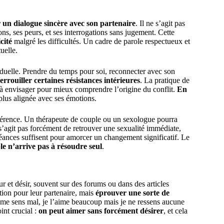
 un dialogue sincère avec son partenaire
. Il ne s’agit pas
s, ses peurs, et ses interrogations sans jugement. Cette
cité
malgré les difficultés. Un cadre de parole respectueux et
uelle.
ividuelle. Prendre du temps pour soi, reconnecter avec son
errouiller certaines résistances intérieures
. La pratique de
s à envisager pour mieux comprendre l’origine du conflit.
En
 plus alignée avec ses émotions.
différence. Un thérapeute de couple ou un sexologue pourra
s’agit pas forcément de retrouver une sexualité immédiate,
séances suffisent pour amorcer un changement significatif. Le
le n’arrive pas à résoudre seul
.
 et désir, souvent sur des forums ou dans des articles
ction pour leur partenaire, mais
éprouver une sorte de
e me sens mal, je l’aime beaucoup mais je ne ressens aucune
int crucial :
on peut aimer sans forcément désirer
, et cela