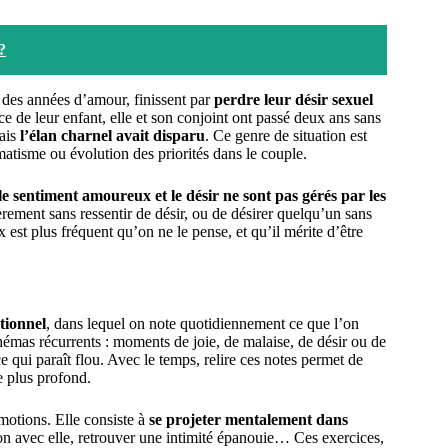
?
des années d’amour, finissent par
perdre leur désir sexuel
 de leur enfant, elle et son conjoint ont passé deux ans sans
mais
l’élan charnel avait disparu
. Ce genre de situation est
matisme ou évolution des priorités dans le couple.
le sentiment amoureux et le désir ne sont pas gérés par les
ncèrement sans ressentir de désir, ou de désirer quelqu’un sans
t plus fréquent qu’on ne le pense, et qu’il mérite d’être
tionnel
, dans lequel on note quotidiennement ce que l’on
chémas récurrents : moments de joie, de malaise, de désir ou de
ce qui paraît flou. Avec le temps, relire ces notes permet de
e plus profond.
émotions. Elle consiste à
se projeter mentalement dans
ion avec elle, retrouver une intimité épanouie… Ces exercices,