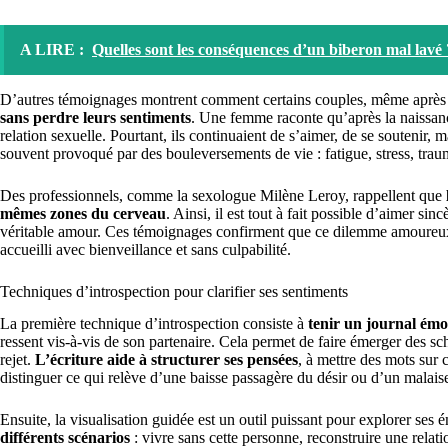
A LIRE :
Quelles sont les conséquences d’un biberon mal lavé 
D’autres témoignages montrent comment certains couples, même après 
sans perdre leurs sentiments
. Une femme raconte qu’après la naissance
relation sexuelle. Pourtant, ils continuaient de s’aimer, de se soutenir, 
souvent provoqué par des bouleversements de vie : fatigue, stress, trau
Des professionnels, comme la sexologue Milène Leroy, rappellent que
mêmes zones du cerveau
. Ainsi, il est tout à fait possible d’aimer si
véritable amour. Ces témoignages confirment que ce dilemme amoureux es
accueilli avec bienveillance et sans culpabilité.
Techniques d’introspection pour clarifier ses sentiments
La première technique d’introspection consiste à
tenir un journal émo
ressent vis-à-vis de son partenaire. Cela permet de faire émerger des s
rejet.
L’écriture aide à structurer ses pensées
, à mettre des mots sur 
distinguer ce qui relève d’une baisse passagère du désir ou d’un malais
Ensuite, la visualisation guidée est un outil puissant pour explorer ses 
différents scénarios
: vivre sans cette personne, reconstruire une relat