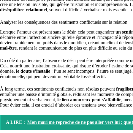
crée une tension invisible, qui génère frustration et incompréhension.
L
déséquilibre relationnel
, souvent difficile à verbaliser mais essentiel
Analyser les conséquences des sentiments conflictuels sur la relation
Lorsque l’amour est présent sans le désir, cela peut engendrer
un senti
déchirée entre l’affection sincère qu’elle éprouve et l’incapacité à répo
devient rapidement un poids dans le quotidien, créant un climat de tens
mal-être
, rendant la communication de plus en plus difficile au sein du
Du côté du partenaire, l’absence de désir peut être interprétée comme
u
Cela nourrit une frustration croissante, qui risque d’éroder l’estime de so
donnée,
le doute s’installe
: l’un se sent incompris, l’autre se sent jug
émotionnelle, qui peut devenir un véritable fossé affectif.
À long terme, ces sentiments conflictuels non résolus peuvent
fragilis
entraîner une baisse d’intimité globale, réduisant les moments de compli
physiquement ni verbalement,
le lien amoureux peut s’affaiblir
, mena
Pour éviter cela, il est crucial d’aborder ces tensions avec bienveillance 
A LIRE :
Mon mari me reproche de ne pas aller vers lui : que f