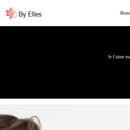
Passer
au
contenu
Beau
Je l’aime m