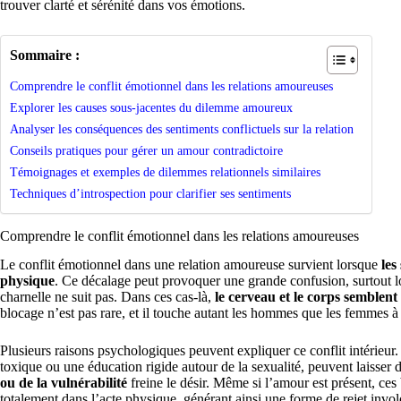
trouver clarté et sérénité dans vos émotions.
Sommaire :
Comprendre le conflit émotionnel dans les relations amoureuses
Explorer les causes sous-jacentes du dilemme amoureux
Analyser les conséquences des sentiments conflictuels sur la relation
Conseils pratiques pour gérer un amour contradictoire
Témoignages et exemples de dilemmes relationnels similaires
Techniques d’introspection pour clarifier ses sentiments
Comprendre le conflit émotionnel dans les relations amoureuses
Le conflit émotionnel dans une relation amoureuse survient lorsque
les
physique
. Ce décalage peut provoquer une grande confusion, surtout l
charnelle ne suit pas. Dans ces cas-là,
le cerveau et le corps semblen
blocage n’est pas rare, et il touche autant les hommes que les femmes à d
Plusieurs raisons psychologiques peuvent expliquer ce conflit intérieu
toxique ou une éducation rigide autour de la sexualité, peuvent laisser d
ou de la vulnérabilité
freine le désir. Même si l’amour est présent, ces 
totalement dans l’acte physique, générant ainsi une forme de rejet invol