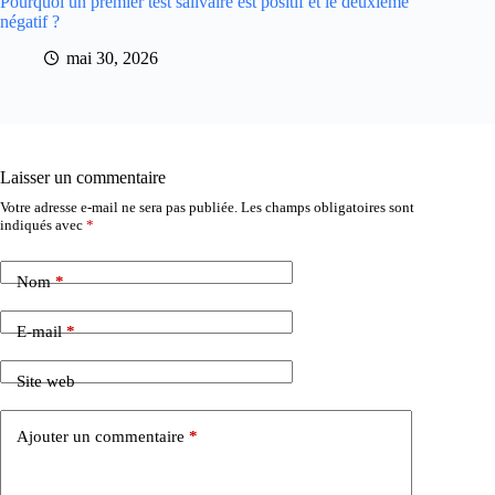
Pourquoi un premier test salivaire est positif et le deuxième
négatif ?
mai 30, 2026
Laisser un commentaire
Votre adresse e-mail ne sera pas publiée.
Les champs obligatoires sont
indiqués avec
*
Nom
*
E-mail
*
Site web
Ajouter un commentaire
*