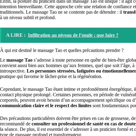
Enfin, la posture du praticien dans un massage Tao est unique : il agi
intention bienveillante. Cette approche crée une relation de confiance e
traditionnels. Le massage Tao ne se contente pas de détendre : il
transf
à un niveau subtil et profond.
A LIRE :
Infiltration au niveau de l’ongle : que faire ?
À qui est destiné le massage Tao et quelles précautions prendre ?
Le
massage Tao
s’adresse à toute personne en quête de bien-être globa
convient aussi bien aux hommes qu’aux femmes, quel que soit l’âge, à c
introspective.
Les personnes stressées, fatiguées ou émotionnelleme
pratique qui favorise le lâcher-prise et la régénération.
Cependant, le massage Tao étant intime et profondément énergétique, il e
contact physique prolongé. Certaines personnes, en période de vulnéra
corporels, peuvent avoir besoin d’un accompagnement spécifique ou d
communication claire et le respect des limites
sont fondamentaux pour
Des précautions particulières doivent être prises en cas de grossesse, de
recommandé de
consulter un professionnel de santé en cas de doute
la séance. De plus, il est essentiel de s’adresser à un praticien formé et 
type de massage profond et transformateur.