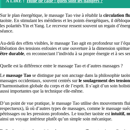
A LIRE :
Huile de cade : quels sont les dangers ?
Sur le plan énergétique, le massage Tao vise à rétablir la
circulation fl
taoïste. En stimulant les méridiens et les points énergétiques, il débloqu
les polarités Yin et Yang. Le receveur ressent souvent un regain d’énerg
séance.
Au-delà des effets visibles, le massage Tao agit en profondeur sur l’équ
libération des tensions enfouies et une ouverture à la dimension spiritu
être durable
, en reconnectant l’individu à sa propre énergie et à ses se
Quelle est la différence entre le massage Tao et d’autres massages ?
Le
massage Tao
se distingue par son ancrage dans la philosophie taoï
massages occidentaux, souvent centrés sur
le soulagement des tensio
l’harmonisation globale du corps et de l’esprit. Il s’agit d’un soin holist
aussi importantes que la technique elle-même.
D’un point de vue pratique, le massage Tao utilise des mouvements flui
respectueux), là où d’autres types de massages, comme le massage suédois
pétrissages ou les pressions profondes. Le toucher taoïste est
intuitif, 
ainsi un voyage intérieur plutôt qu’un simple soin mécanique.