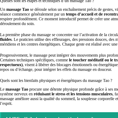
Quelles sont les étapes et techniques d’un massage Tao ?
Un
massage Tao
se déroule selon un enchaînement précis de gestes, vis
séance commence généralement par un
temps d’accueil et de recentr
respirer profondément. Ce moment introductif permet de créer une atmo
déroulement du soin.
La première phase du massage se concentre sur l’activation de la circul
fluides
. Le praticien utilise des effleurages, des pressions douces, des
méridiens et les centres énergétiques. Chaque geste est réalisé avec une 
Progressivement, le massage peut intégrer des mouvements plus profond
Certaines techniques spécifiques, comme
le toucher méditatif ou le t
respectueux)
, visent à libérer des blocages émotionnels ou énergétiqu
repos ou d’échange, pour intégrer les effets du massage en douceur.
Quels sont les bienfaits physiques et énergétiques du massage Tao ?
Le
massage Tao
procure une détente physique profonde grâce à ses mou
système nerveux en
réduisant le stress et les tensions musculaires
, f
massage améliore aussi la qualité du sommeil, la souplesse corporelle et l
l’esprit.