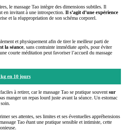
es, le massage Tao intègre des dimensions subtiles. Il
ut en invitant à une introspection.
Il s’agit d’une expérience
prise et la réappropriation de son schéma corporel.
talement et physiquement afin de tirer le meilleur parti de
t la séance
, sans contrainte immédiate après, pour éviter
 une courte méditation peut favoriser l’accueil du massage
 kg en 10 jours
 faciles à retirer, car le massage Tao se pratique souvent
sur
e pas manger un repas lourd juste avant la séance. Un estomac
 soin.
rimer ses attentes, ses limites et ses éventuelles appréhensions
massage Tao étant une pratique sensible et intimiste, cette
monieuse.