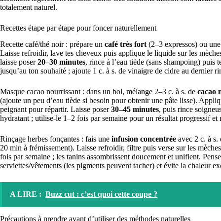
totalement naturel.
Recettes étape par étape pour foncer naturellement
Recette café/thé noir : prépare un
café très fort
(2–3 expressos) ou une 
Laisse refroidir, lave tes cheveux puis applique le liquide sur les mèche
laisse poser
20–30 minutes
, rince à l’eau tiède (sans shampoing) puis 
jusqu’au ton souhaité ; ajoute 1 c. à s. de vinaigre de cidre au dernier 
Masque cacao nourrissant : dans un bol, mélange 2–3 c. à s. de
cacao 
(ajoute un peu d’eau tiède si besoin pour obtenir une pâte lisse). Appl
peignant pour répartir. Laisse poser
30–45 minutes
, puis rince soigne
hydratant ; utilise-le 1–2 fois par semaine pour un résultat progressif e
Rinçage herbes fonçantes : fais une
infusion concentrée
avec 2 c. à s.
20 min à frémissement). Laisse refroidir, filtre puis verse sur les mèche
fois par semaine ; les tanins assombrissent doucement et unifient. Pens
serviettes/vêtements (les pigments peuvent tacher) et évite la chaleur exc
A LIRE :
Buzz cut : c’est quoi cette coupe ?
Précautions à prendre avant d’utiliser des méthodes naturelles