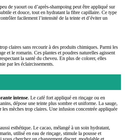
 peu de yaourt ou d’après-shampoing peut être appliqué sur
tile et douce, tout en hydratant la fibre capillaire. Ce type
trôler facilement l’intensité de la teinte et d’éviter un
op claires sans recourir à des produits chimiques. Parmi les
auge et le romarin. Ces plantes et poudres naturelles agissent
espectant la santé du cheveu. En plus de colorer, elles
nie par les éclaircissements.
orante intense
. Le café fort appliqué en rinçage ou en
 tanins, dépose une teinte plus sombre et uniforme. La sauge,
er les mèches trop claires. Une infusion concentrée appliquée
t aussi esthétique. Le cacao, mélangé à un soin hydratant,
marin, utilisé en eau de rinçage, stimule la pousse et
 si vous cherchez un changement discret, modulable et