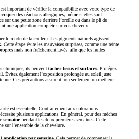
l est important de vérifier la compatibilité avec votre type de
voquer des réactions allergiques, même si elles sont
e sur une petite zone derrière l’oreille ou dans le pli du
vant une application complète sur vos cheveux.
er le rendu de la couleur. Les pigments naturels agissent
x. Cette étape évite les mauvaises surprises, comme une teinte
propres mais non fraîchement lavés, afin que les huiles
ns chimiques, ils peuvent
tacher tissus et surfaces
. Protégez
il. Évitez également l’exposition prolongée au soleil juste
obtenue. Ces précautions assurent non seulement un meilleur
arité est essentielle. Contrairement aux colorations
nécessite plusieurs applications. En général, pour des mèches
ar semaine
pendant les deux premières semaines. Cette
me sur l’ensemble de la chevelure.
1 application par semaine
. Cela permet de compenser la