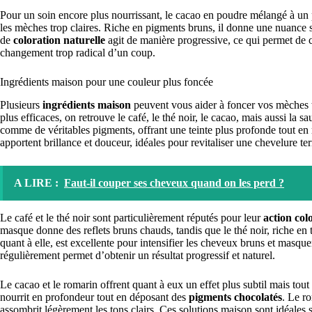
Pour un soin encore plus nourrissant, le cacao en poudre mélangé à un
les mèches trop claires. Riche en pigments bruns, il donne une nuance sub
de
coloration naturelle
agit de manière progressive, ce qui permet de con
changement trop radical d’un coup.
Ingrédients maison pour une couleur plus foncée
Plusieurs
ingrédients maison
peuvent vous aider à foncer vos mèches tr
plus efficaces, on retrouve le café, le thé noir, le cacao, mais aussi la s
comme de véritables pigments, offrant une teinte plus profonde tout en r
apportent brillance et douceur, idéales pour revitaliser une chevelure ter
A LIRE :
Faut-il couper ses cheveux quand on les perd ?
Le café et le thé noir sont particulièrement réputés pour leur
action col
masque donne des reflets bruns chauds, tandis que le thé noir, riche en
quant à elle, est excellente pour intensifier les cheveux bruns et masqu
régulièrement permet d’obtenir un résultat progressif et naturel.
Le cacao et le romarin offrent quant à eux un effet plus subtil mais tou
nourrit en profondeur tout en déposant des
pigments chocolatés
. Le ro
assombrit légèrement les tons clairs. Ces solutions maison sont idéales