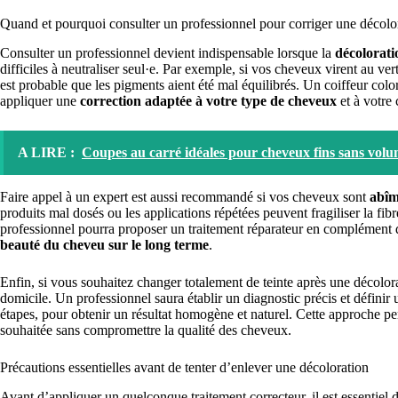
Quand et pourquoi consulter un professionnel pour corriger une décolo
Consulter un professionnel devient indispensable lorsque la
décolorati
difficiles à neutraliser seul·e. Par exemple, si vos cheveux virent au ver
est probable que les pigments aient été mal équilibrés. Un coiffeur color
appliquer une
correction adaptée à votre type de cheveux
et à votre 
A LIRE :
Coupes au carré idéales pour cheveux fins sans vol
Faire appel à un expert est aussi recommandé si vos cheveux sont
abîm
produits mal dosés ou les applications répétées peuvent fragiliser la fibr
professionnel pourra proposer un traitement réparateur en complément d
beauté du cheveu sur le long terme
.
Enfin, si vous souhaitez changer totalement de teinte après une décolor
domicile. Un professionnel saura établir un diagnostic précis et définir
étapes, pour obtenir un résultat homogène et naturel. Cette approche perm
souhaitée sans compromettre la qualité des cheveux.
Précautions essentielles avant de tenter d’enlever une décoloration
Avant d’appliquer un quelconque traitement correcteur, il est essentiel 