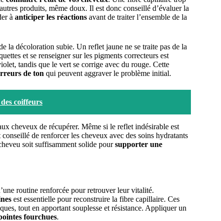
autres produits, même doux. Il est donc conseillé d’évaluer la
der à
anticiper les réactions
avant de traiter l’ensemble de la
de la décoloration subie. Un reflet jaune ne se traite pas de la
uettes et se renseigner sur les pigments correcteurs est
olet, tandis que le vert se corrige avec du rouge. Cette
erreurs de ton
qui peuvent aggraver le problème initial.
des coiffeurs
aux cheveux de récupérer. Même si le reflet indésirable est
st conseillé de renforcer les cheveux avec des soins hydratants
 cheveu soit suffisamment solide pour
supporter une
une routine renforcée pour retrouver leur vitalité.
ines
est essentielle pour reconstruire la fibre capillaire. Ces
ques, tout en apportant souplesse et résistance. Appliquer un
s pointes fourchues
.