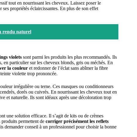
ssif tout en nourrissant les cheveux. Laissez poser le
ses propriétés éclaircissantes. En plus de son effet
un rendu naturel
ngs violets
sont parmi les produits les plus recommandés. Ils
s, en particulier sur les cheveux blonds, gris ou méchés. En
ver la couleur
et redonner de l’éclat sans abîmer la fibre
 teinte violette trop prononcée.
couleur irrégulière ou terne. Ces masques ou conditionneurs
 cendrés, dorés ou cuivrés. En nourrissant les cheveux tout en
ve et naturelle. Ils sont idéaux après une décoloration trop
nt une solution efficace. Il s’agit de kits ou de crèmes
s produits permettent de
corriger précisément les reflets
fois demander conseil à un professionnel pour choisir la bonne