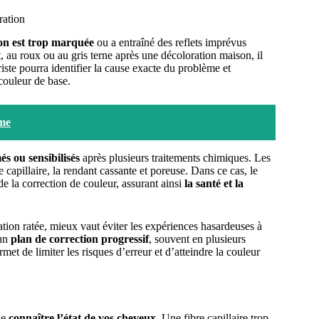
ration
on est trop marquée
ou a entraîné des reflets imprévus
t, au roux ou au gris terne après une décoloration maison, il
iste pourra identifier la cause exacte du problème et
couleur de base.
ume
és ou sensibilisés
après plusieurs traitements chimiques. Les
e capillaire, la rendant cassante et poreuse. Dans ce cas, le
e la correction de couleur, assurant ainsi
la santé et la
ation ratée, mieux vaut éviter les expériences hasardeuses à
 un
plan de correction progressif
, souvent en plusieurs
et de limiter les risques d’erreur et d’atteindre la couleur
de
connaître l’état de vos cheveux
. Une fibre capillaire trop