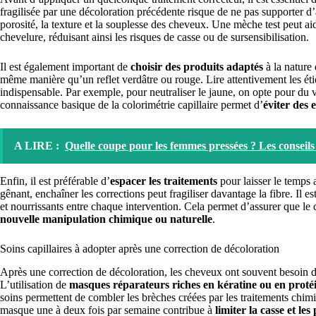
fragilisée par une décoloration précédente risque de ne pas supporter d’
porosité, la texture et la souplesse des cheveux. Une mèche test peut ai
chevelure, réduisant ainsi les risques de casse ou de sursensibilisation.
Il est également important de
choisir des produits adaptés
à la nature 
même manière qu’un reflet verdâtre ou rouge. Lire attentivement les étiq
indispensable. Par exemple, pour neutraliser le jaune, on opte pour du vi
connaissance basique de la colorimétrie capillaire permet d’
éviter des 
A LIRE :
Quelle coupe pour les femmes pressées ? Les conseils 
Enfin, il est préférable d’
espacer les traitements
pour laisser le temps 
gênant, enchaîner les corrections peut fragiliser davantage la fibre. Il e
et nourrissants entre chaque intervention. Cela permet d’assurer que le
nouvelle manipulation chimique ou naturelle
.
Soins capillaires à adopter après une correction de décoloration
Après une correction de décoloration, les cheveux ont souvent besoin d’
L’utilisation de
masques réparateurs riches en kératine ou en proté
soins permettent de combler les brèches créées par les traitements chimi
masque une à deux fois par semaine contribue à
limiter la casse et le