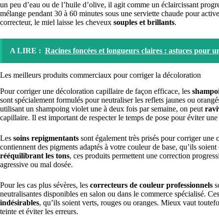
un peu d’eau ou de l’huile d’olive, il agit comme un éclaircissant progre
mélange pendant 30 à 60 minutes sous une serviette chaude pour activer 
correcteur, le miel laisse les cheveux
souples et brillants
.
A LIRE :
Racines foncées et longueurs claires : astuces pour 
Les meilleurs produits commerciaux pour corriger la décoloration
Pour corriger une décoloration capillaire de façon efficace, les
shampoi
sont spécialement formulés pour neutraliser les reflets jaunes ou orangé
utilisant un shampoing violet une à deux fois par semaine, on peut
ravi
capillaire. Il est important de respecter le temps de pose pour éviter une
Les
soins repigmentants
sont également très prisés pour corriger une 
contiennent des pigments adaptés à votre couleur de base, qu’ils soient
rééquilibrant les tons
, ces produits permettent une correction progressi
agressive ou mal dosée.
Pour les cas plus sévères, les
correcteurs de couleur professionnels
so
neutralisantes disponibles en salon ou dans le commerce spécialisé. Ce
indésirables
, qu’ils soient verts, rouges ou oranges. Mieux vaut toute
teinte et éviter les erreurs.