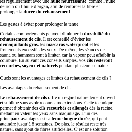
les régulièrement avec une
huile nourrissante
, comme l’huile
de ricin ou l’huile d’argan, afin de renforcer la fibre et
prolonger la
durée du rehaussement
.
Les gestes à éviter pour prolonger la tenue
Certains comportements peuvent diminuer la
durabilité du
rehaussement de cils
. Il est conseillé d’éviter les
démaquillants gras
, les
mascaras waterproof
et les
frottements excessifs des yeux. De même, les séances de
sauna ou hammam sont à limiter, car la vapeur peut affaiblir la
courbure. En suivant ces conseils simples, vos
cils resteront
recourbés, soyeux et naturels
pendant plusieurs semaines.
Quels sont les avantages et limites du rehaussement de cils ?
Les avantages du rehaussement de cils
Le
rehaussement de cils
offre un regard naturellement ouvert
et sublimé sans avoir recours aux extensions. Cette technique
permet d’obtenir des
cils recourbés et allongés
dès la racine,
mettant en valeur les yeux sans maquillage. L’un des
principaux avantages est sa
tenue longue durée
, qui peut
atteindre jusqu’à 8 semaines. De plus, le résultat reste très
naturel, sans ajout de fibres artificielles. C’est une solution