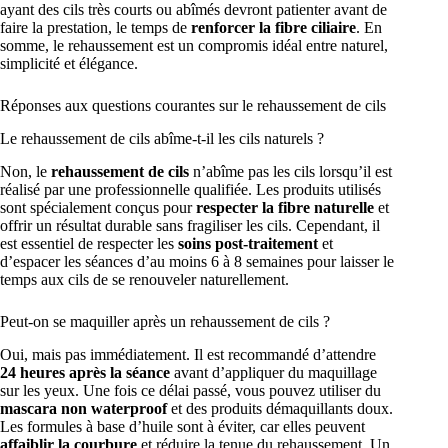
ayant des cils très courts ou abîmés devront patienter avant de
faire la prestation, le temps de
renforcer la fibre ciliaire
. En
somme, le rehaussement est un compromis idéal entre naturel,
simplicité et élégance.
Réponses aux questions courantes sur le rehaussement de cils
Le rehaussement de cils abîme-t-il les cils naturels ?
Non, le
rehaussement de cils
n’abîme pas les cils lorsqu’il est
réalisé par une professionnelle qualifiée. Les produits utilisés
sont spécialement conçus pour
respecter la fibre naturelle
et
offrir un résultat durable sans fragiliser les cils. Cependant, il
est essentiel de respecter les
soins post-traitement
et
d’espacer les séances d’au moins 6 à 8 semaines pour laisser le
temps aux cils de se renouveler naturellement.
Peut-on se maquiller après un rehaussement de cils ?
Oui, mais pas immédiatement. Il est recommandé d’attendre
24 heures après la séance
avant d’appliquer du maquillage
sur les yeux. Une fois ce délai passé, vous pouvez utiliser du
mascara non waterproof
et des produits démaquillants doux.
Les formules à base d’huile sont à éviter, car elles peuvent
affaiblir la courbure
et réduire la tenue du rehaussement. Un