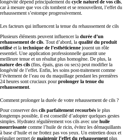
longévité dépend principalement du
cycle naturel de vos cils
,
car à mesure que vos cils tombent et se renouvellent, l’effet du
rehaussement s’estompe progressivement.
Les facteurs qui influencent la tenue du rehaussement de cils
Plusieurs éléments peuvent influencer la
durée d’un
rehaussement de cils
. Tout d’abord, la
qualité du produit
utilisé
et la
technique de l’esthéticienne
jouent un rôle
essentiel. Une application professionnelle garantit une
meilleure tenue et un résultat plus homogène. De plus, la
nature des cils
(fins, épais, gras ou secs) peut modifier la
longévité de l’effet. Enfin, les soins post-traitement comme
l’évitement de l’eau ou du maquillage pendant les premières
24 heures sont cruciaux pour
prolonger la tenue du
rehaussement
.
Comment prolonger la durée de votre rehaussement de cils ?
Pour conserver des
cils parfaitement recourbés
le plus
longtemps possible, il est conseillé d’adopter quelques gestes
simples. Hydratez régulièrement vos cils avec une
huile
nourrissante
comme l’huile de ricin, évitez les démaquillants
à base d’huile et ne frottez pas vos yeux. Un entretien doux et
régulier permet de
maintenir l’effet du rehaussement
plus