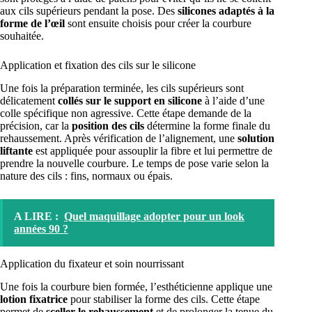
aux cils supérieurs pendant la pose. Des
silicones adaptés à la
forme de l’œil
sont ensuite choisis pour créer la courbure
souhaitée.
Application et fixation des cils sur le silicone
Une fois la préparation terminée, les cils supérieurs sont
délicatement
collés sur le support en silicone
à l’aide d’une
colle spécifique non agressive. Cette étape demande de la
précision, car la
position des cils
détermine la forme finale du
rehaussement. Après vérification de l’alignement, une
solution
liftante
est appliquée pour assouplir la fibre et lui permettre de
prendre la nouvelle courbure. Le temps de pose varie selon la
nature des cils : fins, normaux ou épais.
A LIRE :
Quel maquillage adopter pour un look
années 90 ?
Application du fixateur et soin nourrissant
Une fois la courbure bien formée, l’esthéticienne applique une
lotion fixatrice
pour stabiliser la forme des cils. Cette étape
permet de
sceller le rehaussement
et de prolonger la tenue du