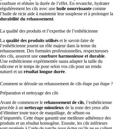
courbure et réduire la durée de l’effet. En revanche, hydrater
régulièrement les cils avec une
huile nourrissante
comme
l’huile de ricin aide à maintenir leur souplesse et à prolonger la
durabilité du rehaussement
.
La qualité des produits et l’expertise de l’esthéticienne
La
qualité des produits utilisés
et le savoir-faire de
l’esthéticienne jouent un rôle majeur dans la tenue du
rehaussement. Des formules professionnelles, respectueuses
des cils, assurent une
courbure harmonieuse et durable
.
Une esthéticienne expérimentée saura adapter la taille du
silicone et le temps de pose selon vos cils pour un rendu
naturel et un
résultat longue durée
.
Comment se déroule un rehaussement de cils étape par étape ?
Préparation et nettoyage des cils
Avant de commencer le
rehaussement de cils
, l’esthéticienne
procède à un
nettoyage minutieux
de la zone des yeux afin
d’éliminer toute trace de maquillage, de sébum ou
d’impuretés. Cette étape garantit une meilleure adhérence des
produits et un résultat homogène. Ensuite, les cils inférieurs
sont protégés à l’aide de patchs pour éviter qu’ils ne se collent