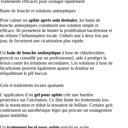
Traitements efficaces pour soulager rapidement
Bains de bouche et solutions antiseptiques
Pour calmer un
aphte après soin dentaire
, les bains de
bouche antiseptiques constituent une solution simple et
efficace. Ils permettent de limiter la prolifération bactérienne et
de réduire l’inflammation locale. Utilisés une à deux fois par
jour, ils favorisent une cicatrisation plus rapide.
Un
bain de bouche antiseptique
à base de chlorhexidine,
prescrit ou conseillé par un professionnel, aide à protéger la
lésion contre les irritations secondaires. Les solutions à base de
bicarbonate peuvent également apaiser la douleur en
rééquilibrant le pH buccal.
Gels et traitements locaux apaisants
L’application d’un
gel pour aphte
crée une barrière
protectrice sur l’ulcération. Ce film limite les frottements lors
de la mastication et réduit la sensation de brûlure. Certains gels
contiennent un anesthésique léger qui procure un soulagement
quasi immédiat.
Un
traitement local pour aphte
enrichi en acide