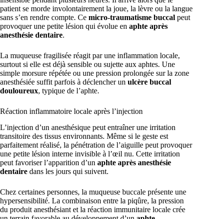
patient se morde involontairement la joue, la lèvre ou la langue
sans s’en rendre compte. Ce
micro-traumatisme buccal
peut
provoquer une petite lésion qui évolue en
aphte après
anesthésie dentaire
.
La muqueuse fragilisée réagit par une inflammation locale,
surtout si elle est déjà sensible ou sujette aux aphtes. Une
simple morsure répétée ou une pression prolongée sur la zone
anesthésiée suffit parfois à déclencher un
ulcère buccal
douloureux
, typique de l’aphte.
Réaction inflammatoire locale après l’injection
L’injection d’un anesthésique peut entraîner une irritation
transitoire des tissus environnants. Même si le geste est
parfaitement réalisé, la pénétration de l’aiguille peut provoquer
une petite lésion interne invisible à l’œil nu. Cette irritation
peut favoriser l’apparition d’un
aphte après anesthésie
dentaire
dans les jours qui suivent.
Chez certaines personnes, la muqueuse buccale présente une
hypersensibilité. La combinaison entre la piqûre, la pression
du produit anesthésiant et la réaction immunitaire locale crée
un terrain favorable au développement d’un
aphte