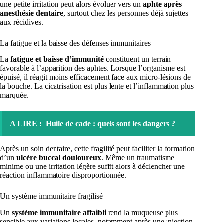
une petite irritation peut alors évoluer vers un
aphte après
anesthésie dentaire
, surtout chez les personnes déjà sujettes
aux récidives.
La fatigue et la baisse des défenses immunitaires
La
fatigue et baisse d’immunité
constituent un terrain
favorable à l’apparition des aphtes. Lorsque l’organisme est
épuisé, il réagit moins efficacement face aux micro-lésions de
la bouche. La cicatrisation est plus lente et l’inflammation plus
marquée.
A LIRE :
Huile de cade : quels sont les dangers ?
Après un soin dentaire, cette fragilité peut faciliter la formation
d’un
ulcère buccal douloureux
. Même un traumatisme
minime ou une irritation légère suffit alors à déclencher une
réaction inflammatoire disproportionnée.
Un système immunitaire fragilisé
Un
système immunitaire affaibli
rend la muqueuse plus
sensible aux variations locales, notamment après une injection